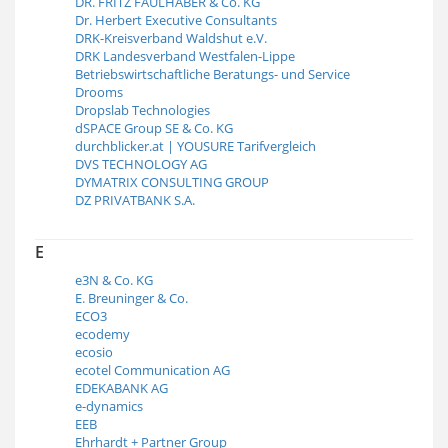
DR. FRITZ FAULHABER & Co. KG
Dr. Herbert Executive Consultants
DRK-Kreisverband Waldshut e.V.
DRK Landesverband Westfalen-Lippe
Betriebswirtschaftliche Beratungs- und Service
Drooms
Dropslab Technologies
dSPACE Group SE & Co. KG
durchblicker.at | YOUSURE Tarifvergleich
DVS TECHNOLOGY AG
DYMATRIX CONSULTING GROUP
DZ PRIVATBANK S.A.
E
e3N & Co. KG
E. Breuninger & Co.
ECO3
ecodemy
ecosio
ecotel Communication AG
EDEKABANK AG
e-dynamics
EEB
Ehrhardt + Partner Group