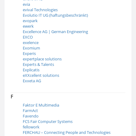
evia
evival Technologies
Evolutio IT UG (haftungsbeschränkt)
evopark
ewerk
Excellence AG | German Engineering
EXCO
exelence
Exomium
Experis
expertplace solutions
Experts & Talents
Explicatis
eXXcellent solutions
Exxeta AG
F
Faktor E Multimedia
FarmAct
Favendo
FCS Fair Computer Systems
fellowork
FERCHAU – Connecting People and Technologies