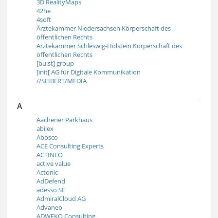
3D RealityMaps
42he
4soft
Ärztekammer Niedersachsen Körperschaft des
öffentlichen Rechts
Ärztekammer Schleswig-Holstein Körperschaft des
öffentlichen Rechts
[bu:st] group
]init[ AG für Digitale Kommunikation
//SEIBERT/MEDIA
A
Aachener Parkhaus
abilex
Abosco
ACE Consulting Experts
ACTINEO
active value
Actonic
AdDefend
adesso SE
AdmiralCloud AG
Advaneo
ADWEKO Consulting