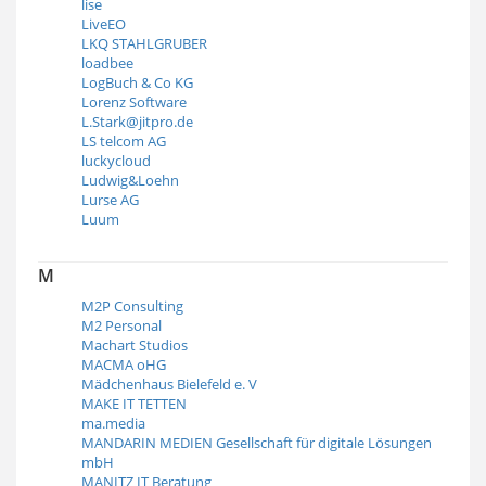
lise
LiveEO
LKQ STAHLGRUBER
loadbee
LogBuch & Co KG
Lorenz Software
L.Stark@jitpro.de
LS telcom AG
luckycloud
Ludwig&Loehn
Lurse AG
Luum
M
M2P Consulting
M2 Personal
Machart Studios
MACMA oHG
Mädchenhaus Bielefeld e. V
MAKE IT TETTEN
ma.media
MANDARIN MEDIEN Gesellschaft für digitale Lösungen
mbH
MANITZ IT Beratung