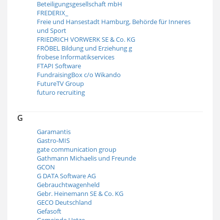
Beteiligungsgesellschaft mbH
FREDERIX_
Freie und Hansestadt Hamburg, Behörde für Inneres
und Sport
FRIEDRICH VORWERK SE & Co. KG
FRÖBEL Bildung und Erziehung g
frobese Informatikservices
FTAPI Software
FundraisingBox c/o Wikando
FutureTV Group
futuro recruiting
G
Garamantis
Gastro-MIS
gate communication group
Gathmann Michaelis und Freunde
GCON
G DATA Software AG
Gebrauchtwagenheld
Gebr. Heinemann SE & Co. KG
GECO Deutschland
Gefasoft
Gemeinde Uetze