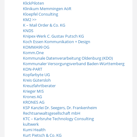
KlickPiloten
Klinikum Memmingen AöR
Kloepfel Consulting
KM2 >>
K – Mail Order & Co. KG
KNDS
Knipex-Werk C. Gustav Putsch KG
Koch Essen Kommunikation + Design
KOMMA99 OG
Komm.One
Kommunale Datenverarbeitung Oldenburg (KDO)
Kommunaler Versorgungsverband Baden-Württemberg
KON-PART
Kopfarbyte UG
Kreis Gütersloh
Kreuzfahrtberater
Krieger MIS
Krones AG
KRONES AG
KSP Kanzlei Dr. Seegers, Dr. Frankenheim
Rechtsanwaltsgesellschaft mbH
KTC – Karlsruhe Technology Consulting
kultwerk
Kumi Health
Kurt Pietsch & Co. KG