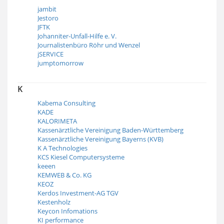
jambit
Jestoro
JFTK
Johanniter-Unfall-Hilfe e. V.
Journalistenbüro Röhr und Wenzel
jSERVICE
jumptomorrow
K
Kabema Consulting
KADE
KALORIMETA
Kassenärztliche Vereinigung Baden-Württemberg
Kassenärztliche Vereinigung Bayerns (KVB)
K A Technologies
KCS Kiesel Computersysteme
keeen
KEMWEB & Co. KG
KEOZ
Kerdos Investment-AG TGV
Kestenholz
Keycon Infomations
KI performance