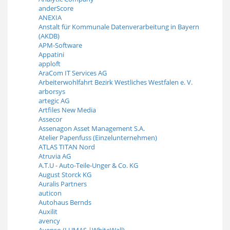
anderScore
ANEXIA
Anstalt für Kommunale Datenverarbeitung in Bayern
(AKDB)
APM-Software
Appatini
apploft
AraCom IT Services AG
Arbeiterwohlfahrt Bezirk Westliches Westfalen e. V.
arborsys
artegic AG
Artfiles New Media
Assecor
Assenagon Asset Management S.A.
Atelier Papenfuss (Einzelunternehmen)
ATLAS TITAN Nord
Atruvia AG
A.T.U - Auto-Teile-Unger & Co. KG
August Storck KG
Auralis Partners
auticon
Autohaus Bernds
Auxilit
avency
Avenso (LUMAS |WhiteWall)