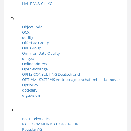
NVL B.V. & Co. KG
O
ObjectCode
OCX
oddity
Offerista Group
OKE Group
Omikron Data Quality
on-geo
Onlineprinters
Open-Xchange
OPITZ CONSULTING Deutschland
OPTIMAL SYSTEMS Vertriebsgesellschaft mbH Hannover
OptioPay
opti-serv
orgavision
P
PACE Telematics
PACT COMMUNICATION GROUP
Paessler AG