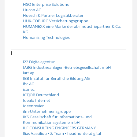
HSO Enterprise Solutions
Hucon AG
Huesch & Partner Logistikberater
HUK-COBURG Versicherungsgruppe
HUMANEXX eine Marke der abi Industriepartner & Co.
KG
Humanizing Technologies
I
i22 Digitalagentur
IABG Industrieanlagen-Betriebsgesellschaft mbH
iart ag
IBB Institut für Berufliche Bildung AG
ibc AG
iconec
ICTJOB Deutschland
Idealo Internet
Ideenrevier
ifm-Unternehmensgruppe
IKS Gesellschaft für Informations- und
Kommunikationssysteme mbH
ILF CONSULTING ENGINEERS GERMANY
Ilias Vassiliou • & Team • headhunter.digital