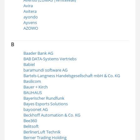
Avira
Axitera
ayondo
Ayvens
AZOWO
B
Baader Bank AG
BAB DATA-Systems Vertriebs
Babiel
baramundi software AG
Bartels-Langness Handelsgesellschaft mbH & Co. KG
Basilicom
Bauer + Kirch
BAUHAUS
Bayerischer Rundfunk
Bayes Esports Solutions
bayoonet AG
Beckhoff Automation & Co. KG
Bee360
Belitsoft
BerlinerLuft Technik
Berner Trading Holding