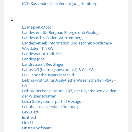
KVH Kassenärztliche Vereinigung Hamburg
L
L3 Magnet-Motor
Landesamt für Bergbau Energie und Geologie
Landesarchiv Baden-Württemberg
Landesbetrieb Information und Technik Nordrhein-
Westfalen IT.NRW
Landeshauptstadt Kiel
Landing.jobs
Landratsamt Reutlingen
Latius UG (haftungsbeschränkt) & Co. KG
LBS Landesbausparkasse Süd
Leibniz-Institut für Analytische Wissenschaften -ISAS -
e.V.
Leibniz-Rechenzentrum (LRZ) der Bayerischen Akademie
der Wissenschaften
Leica Geosystems, part of Hexagon
Leu­pha­na Uni­ver­sität Lüne­burg
LeySelect
lichtfeld
Link11
Linstep Software