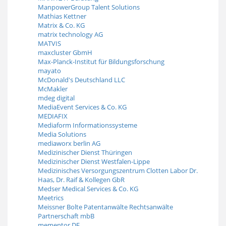
ManpowerGroup Talent Solutions
Mathias Kettner
Matrix & Co. KG
matrix technology AG
MATVIS
maxcluster GbmH
Max-Planck-Institut für Bildungsforschung
mayato
McDonald's Deutschland LLC
McMakler
mdeg digital
MediaEvent Services & Co. KG
MEDIAFIX
Mediaform Informationssysteme
Media Solutions
mediaworx berlin AG
Medizinischer Dienst Thüringen
Medizinischer Dienst Westfalen-Lippe
Medizinisches Versorgungszentrum Clotten Labor Dr.
Haas, Dr. Raif & Kollegen GbR
Medser Medical Services & Co. KG
Meetrics
Meissner Bolte Patentanwälte Rechtsanwälte
Partnerschaft mbB
mementor DE