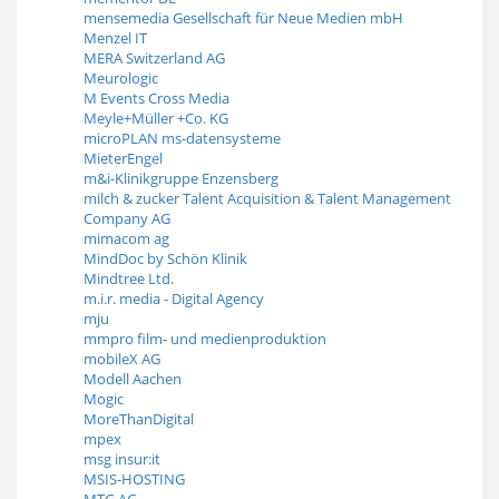
mensemedia Gesellschaft für Neue Medien mbH
Menzel IT
MERA Switzerland AG
Meurologic
M Events Cross Media
Meyle+Müller +Co. KG
microPLAN ms-datensysteme
MieterEngel
m&i-Klinikgruppe Enzensberg
milch & zucker Talent Acquisition & Talent Management
Company AG
mimacom ag
MindDoc by Schön Klinik
Mindtree Ltd.
m.i.r. media - Digital Agency
mju
mmpro film- und medienproduktion
mobileX AG
Modell Aachen
Mogic
MoreThanDigital
mpex
msg insur:it
MSIS-HOSTING
MTG AG