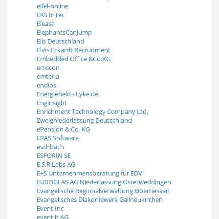
eifel-online
EKS InTec
Eleasa
ElephantsCanJump
Elis Deutschland
Elvis Eckardt Recruitment
Embedded Office &Co.KG
emscon
emteria
endios
Energieheld - Lyke.de
Enginsight
Enrichment Technology Company Ltd.
Zweigniederlassung Deutschland
ePension & Co. KG
ERAS Software
eschbach
ESFORIN SE
E.S.R.Labs AG
E+S Unternehmensberatung für EDV
EUROGLAS AG Niederlassung Osterweddingen
Evangelische Regionalverwaltung Oberhessen
Evangelisches Diakoniewerk Gallneukirchen
Event Inc
event it AG