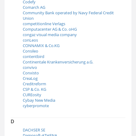
Codefy
Comarch AG
Community Bank operated by Navy Federal Credit
Union
competitionline Verlags
Computacenter AG & Co. oHG
congaz visual media company
conLeos
CONNAMIX & Co.KG
Consileo
contentbird
Continentale Krankenversicherung a.G.
convivo
Conxisto
CreaLog
Creditreform
CSP & Co. KG
CUREosity
Cybay New Media
cyberpromote
D
DACHSER SE
Dampsoft-ATHENA