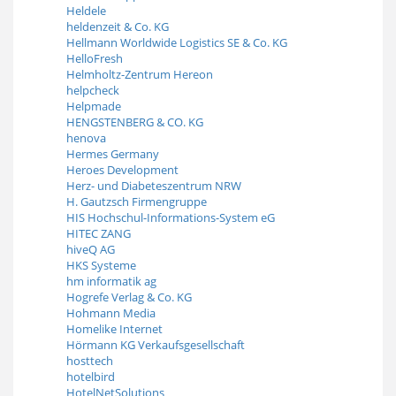
Heldele
heldenzeit & Co. KG
Hellmann Worldwide Logistics SE & Co. KG
HelloFresh
Helmholtz-Zentrum Hereon
helpcheck
Helpmade
HENGSTENBERG & CO. KG
henova
Hermes Germany
Heroes Development
Herz- und Diabeteszentrum NRW
H. Gautzsch Firmengruppe
HIS Hochschul-Informations-System eG
HITEC ZANG
hiveQ AG
HKS Systeme
hm informatik ag
Hogrefe Verlag & Co. KG
Hohmann Media
Homelike Internet
Hörmann KG Verkaufsgesellschaft
hosttech
hotelbird
HotelNetSolutions