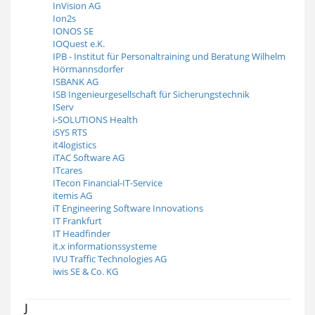
InVision AG
Ion2s
IONOS SE
IOQuest e.K.
IPB - Institut für Personaltraining und Beratung Wilhelm
Hörmannsdorfer
ISBANK AG
ISB Ingenieurgesellschaft für Sicherungstechnik
IServ
i-SOLUTIONS Health
iSYS RTS
it4logistics
iTAC Software AG
ITcares
ITecon Financial-IT-Service
itemis AG
iT Engineering Software Innovations
IT Frankfurt
IT Headfinder
it.x informationssysteme
IVU Traffic Technologies AG
iwis SE & Co. KG
J