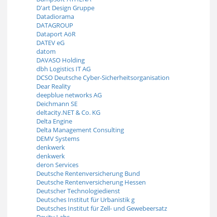
D'art Design Gruppe
Datadiorama
DATAGROUP
Dataport AöR
DATEV eG
datom
DAVASO Holding
dbh Logistics IT AG
DCSO Deutsche Cyber-Sicherheitsorganisation
Dear Reality
deepblue networks AG
Deichmann SE
deltacity.NET & Co. KG
Delta Engine
Delta Management Consulting
DEMV Systems
denkwerk
denkwerk
deron Services
Deutsche Rentenversicherung Bund
Deutsche Rentenversicherung Hessen
Deutscher Technologiedienst
Deutsches Institut für Urbanistik g
Deutsches Institut für Zell- und Gewebeersatz
Devity Labs