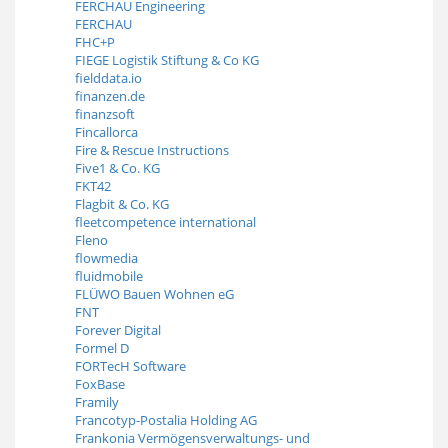
FERCHAU Engineering
FERCHAU
FHC+P
FIEGE Logistik Stiftung & Co KG
fielddata.io
finanzen.de
finanzsoft
Fincallorca
Fire & Rescue Instructions
Five1 & Co. KG
FKT42
Flagbit & Co. KG
fleetcompetence international
Fleno
flowmedia
fluidmobile
FLÜWO Bauen Wohnen eG
FNT
Forever Digital
Formel D
FORTecH Software
FoxBase
Framily
Francotyp-Postalia Holding AG
Frankonia Vermögensverwaltungs- und