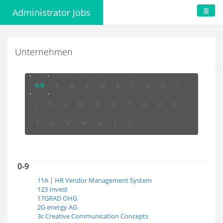
Administrator Jobs
Unternehmen
0-9
A
B
C
D
E
F
G
H
I
J
K
L
M
N
O
P
Q
R
S
T
U
V
W
X
Y
Z
0-9
11A | HR Vendor Management System
123 Invest
17GRAD OHG
2G energy AG
3c Creative Communication Concepts