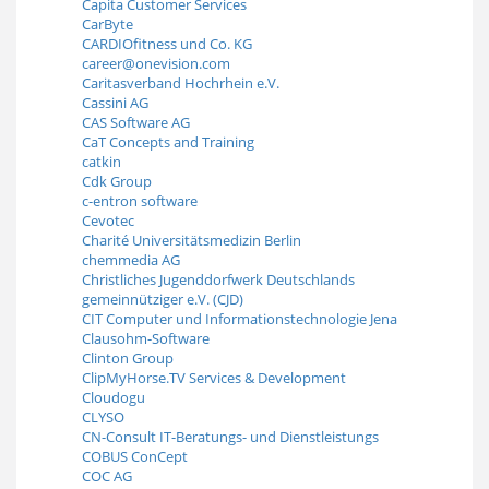
Capita Customer Services
CarByte
CARDIOfitness und Co. KG
career@onevision.com
Caritasverband Hochrhein e.V.
Cassini AG
CAS Software AG
CaT Concepts and Training
catkin
Cdk Group
c-entron software
Cevotec
Charité Universitätsmedizin Berlin
chemmedia AG
Christliches Jugenddorfwerk Deutschlands
gemeinnütziger e.V. (CJD)
CIT Computer und Informationstechnologie Jena
Clausohm-Software
Clinton Group
ClipMyHorse.TV Services & Development
Cloudogu
CLYSO
CN-Consult IT-Beratungs- und Dienstleistungs
COBUS ConCept
COC AG