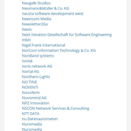
Neugelb Studios
Neumann&Müller & Co. KG
neusta software development west
Newroom Media
Newsletter2Go
Nexis
Next Iteration Gesellschaft für Software Engineering
mbH
Nigel Frank International
NorCom Information Technology & Co. KG
Nordland systems
norisk
noris network AG
Nortal AG
Northern-Lights
NO TINS
NOVENTI
Novoferm
Novomind AG
NPZ Innovation
NSCON Network Services & Consulting
NTT DATA
nu Datenautomaten
Nuromedia
Nuromedia