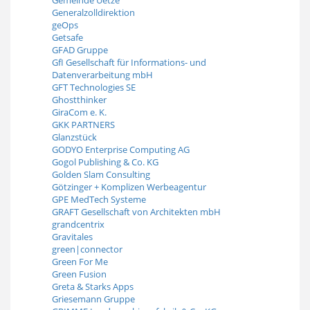
Generalzolldirektion
geOps
Getsafe
GFAD Gruppe
GfI Gesellschaft für Informations- und
Datenverarbeitung mbH
GFT Technologies SE
Ghostthinker
GiraCom e. K.
GKK PARTNERS
Glanzstück
GODYO Enterprise Computing AG
Gogol Publishing & Co. KG
Golden Slam Consulting
Götzinger + Komplizen Werbeagentur
GPE MedTech Systeme
GRAFT Gesellschaft von Architekten mbH
grandcentrix
Gravitales
green|connector
Green For Me
Green Fusion
Greta & Starks Apps
Griesemann Gruppe