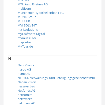
MTU Aero Engines AG
multicom
Münchener Hypothekenbank eG
MUNK Group
MUUUH!
MVI SOLVE-IT
mx-itsolutions
myCraftnote Digital
mymuesli AG
myposter
MyToys.de
N
NanoGiants
nasdo AG
nemetris
NEPTUN Verwaltungs- und Beteiligungsgesellschaft mbH
Nerian Vision
nesseler bau
Netfonds AG
netnomics
netzeffekt
netzhaus AG