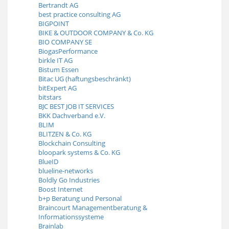
Bertrandt AG
best practice consulting AG
BIGPOINT
BIKE & OUTDOOR COMPANY & Co. KG
BIO COMPANY SE
BiogasPerformance
birkle IT AG
Bistum Essen
Bitac UG (haftungsbeschränkt)
bitExpert AG
bitstars
BJC BEST JOB IT SERVICES
BKK Dachverband e.V.
BLIM
BLITZEN & Co. KG
Blockchain Consulting
bloopark systems & Co. KG
BlueID
blueline-networks
Boldly Go Industries
Boost Internet
b+p Beratung und Personal
Braincourt Managementberatung &
Informationssysteme
Brainlab