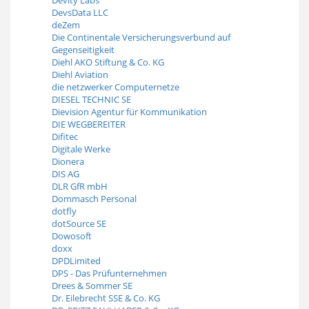
DevsData LLC
deZem
Die Continentale Versicherungsverbund auf
Gegenseitigkeit
Diehl AKO Stiftung & Co. KG
Diehl Aviation
die netzwerker Computernetze
DIESEL TECHNIC SE
Dievision Agentur für Kommunikation
DIE WEGBEREITER
Difitec
Digitale Werke
Dionera
DIS AG
DLR GfR mbH
Dommasch Personal
dotfly
dotSource SE
Dowosoft
doxx
DPDLimited
DPS - Das Prüfunternehmen
Drees & Sommer SE
Dr. Eilebrecht SSE & Co. KG