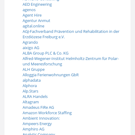
AED Engineering
agenos
Agent Hire
Agentur Anmut
agital.online
AGJ-Fachverband Prävention und Rehabilitation in der
Erzdiözese Freiburg e.V.
Agrando
aixigo AG
ALBA Group PLC & Co. KG
Alfred-Wegener-Institut Helmholtz-Zentrum für Polar-
und Meeresforschung
ALH Gruppe
Alloggia Ferienwohnungen GbR
alphadata
Alphora
Alp.Stars
ALRA Handels
Altagram
Amadeus FiRe AG
Amazon Workforce Staffing
Ambient Innovation:
Ampeers Energy
Amphiro AG
Analytic Company