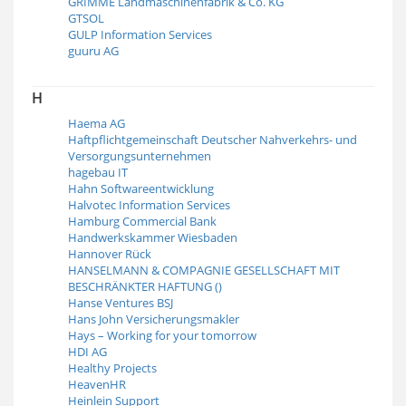
GRIMME Landmaschinenfabrik & Co. KG
GTSOL
GULP Information Services
guuru AG
H
Haema AG
Haftpflichtgemeinschaft Deutscher Nahverkehrs- und
Versorgungsunternehmen
hagebau IT
Hahn Softwareentwicklung
Halvotec Information Services
Hamburg Commercial Bank
Handwerkskammer Wiesbaden
Hannover Rück
HANSELMANN & COMPAGNIE GESELLSCHAFT MIT
BESCHRÄNKTER HAFTUNG ()
Hanse Ventures BSJ
Hans John Versicherungsmakler
Hays – Working for your tomorrow
HDI AG
Healthy Projects
HeavenHR
Heinlein Support