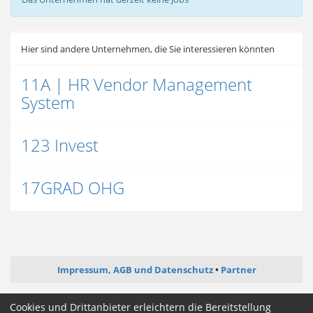
Hier sind andere Unternehmen, die Sie interessieren könnten
11A | HR Vendor Management
System
123 Invest
17GRAD OHG
Impressum, AGB und Datenschutz
Partner
ictjob.de
webentwickler-jobs.de
softwareentwickler-jobs.de
Cookies und Drittanbieter erleichtern die Bereitstellung