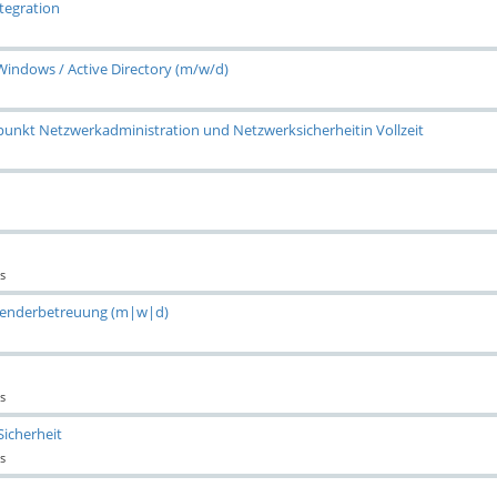
tegration
 Windows / Active Directory (m/w/d)
punkt Netzwerkadministration und Netzwerksicherheitin Vollzeit
s
Anwenderbetreuung (m|w|d)
s
Sicherheit
s