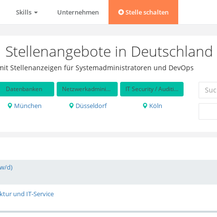
Skills
Unternehmen
Stelle schalten
Stellenangebote in Deutschland
 mit Stellenanzeigen für Systemadministratoren und DevOps
Datenbanken
Netzwerkadministration
IT Security / Auditing
München
Düsseldorf
Köln
/w/d)
ktur und IT-Service