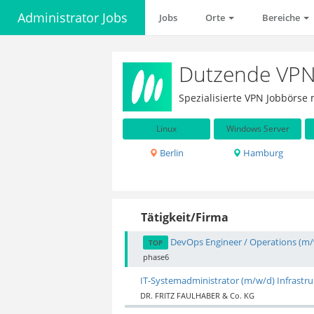
Administrator Jobs
Jobs
Orte
Bereiche
Dutzende VPN 
Spezialisierte VPN Jobbörse
Linux
Windows Server
Berlin
Hamburg
Tätigkeit/Firma
DevOps Engineer / Operations (m
TOP
phase6
IT-Systemadministrator (m/w/d) Infrastru
DR. FRITZ FAULHABER & Co. KG