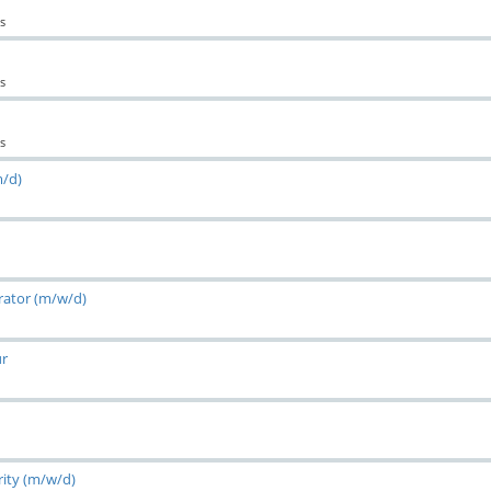
s
s
s
m/d)
rator (m/w/d)
ur
ity (m/w/d)