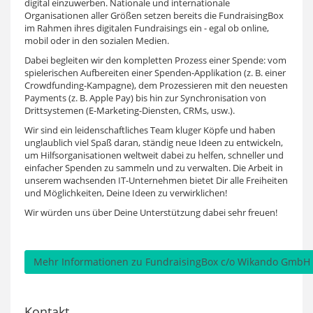
digital einzuwerben. Nationale und internationale
Organisationen aller Größen setzen bereits die FundraisingBox
im Rahmen ihres digitalen Fundraisings ein - egal ob online,
mobil oder in den sozialen Medien.
Dabei begleiten wir den kompletten Prozess einer Spende: vom
spielerischen Aufbereiten einer Spenden-Applikation (z. B. einer
Crowdfunding-Kampagne), dem Prozessieren mit den neuesten
Payments (z. B. Apple Pay) bis hin zur Synchronisation von
Drittsystemen (E-Marketing-Diensten, CRMs, usw.).
Wir sind ein leidenschaftliches Team kluger Köpfe und haben
unglaublich viel Spaß daran, ständig neue Ideen zu entwickeln,
um Hilfsorganisationen weltweit dabei zu helfen, schneller und
einfacher Spenden zu sammeln und zu verwalten. Die Arbeit in
unserem wachsenden IT-Unternehmen bietet Dir alle Freiheiten
und Möglichkeiten, Deine Ideen zu verwirklichen!
Wir würden uns über Deine Unterstützung dabei sehr freuen!
Mehr Informationen zu FundraisingBox c/o Wikando GmbH a
Kontakt