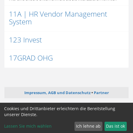
11A | HR Vendor Management
System
123 Invest
17GRAD OHG
Impressum, AGB und Datenschutz
Partner
ictjob.de
webentwickler-jobs.de
softwareentwickler-jobs.de
Cookies und Drittanbieter erleichtern die Bereitstellung
mediengestalter-jobs.de
unserer Dienste.
Lassen Sie mich wählen
Ich lehne ab
Das ist ok
Cookie Zustimmung ändern