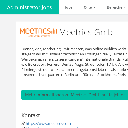
Administrator Jobs
Jobs
Orte
Bereiche
Meetrics GmbH
Brands, Ads, Marketing – wir messen, was online wirklich wirk
steigern wir mit unseren technischen Lösungen die Qualität un
Werbekampagnen. Unsere Kunden? Internationale Brands, Pub
wie Beiersdorf, Ferrero, Dentsu Aegis, Ströer oder ITV UK. Alle
Pioniergeist, den wir zusammen ungebremst leben – als starke
unserem Headquarter in Berlin und Büros in Stockholm, Paris
Mehr Informationen zu Meetrics GmbH auf ictjob.de
Kontakt
https://www.meetrics.com