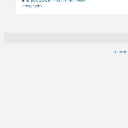
https://www.meetrics.com/de/were-
hiring/#jobs
ictjob.de