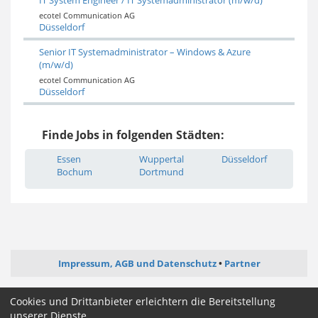
ecotel Communication AG
Düsseldorf
Senior IT Systemadministrator – Windows & Azure
(m/w/d)
ecotel Communication AG
Düsseldorf
Finde Jobs in folgenden Städten:
Essen
Wuppertal
Düsseldorf
Bochum
Dortmund
Impressum, AGB und Datenschutz
Partner
ictjob.de
webentwickler-jobs.de
softwareentwickler-jobs.de
Cookies und Drittanbieter erleichtern die Bereitstellung
mediengestalter-jobs.de
unserer Dienste.