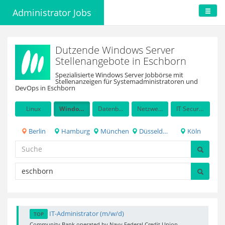
Administrator Jobs
Dutzende Windows Server
Stellenangebote in Eschborn
Spezialisierte Windows Server Jobbörse mit
Stellenanzeigen für Systemadministratoren und
DevOps in Eschborn
Linux
Windows Server
Datenbanken
Netzwerkadministration
IT Security / Auditing
Berlin
Hamburg
München
Düsseldorf
Köln
IT-Administrator (m/w/d)
TOP
Community Bank operated by Navy Federal Credit Union