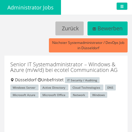
Administrator Jobs
Zurück
Bewerben
Nächster Systemadministrator / DevOps Job
in Düsseldorf
Senior IT Systemadministrator – Windows &
Azure (m/w/d)
bei ecotel Communication AG
Düsseldorf
Unbefristet
IT Security / Auditing
Windows Server
Active Directory
Cloud Technologies
DNS
Microsoft Azure
Microsoft Office
Network
Windows