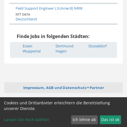
Field Support Engineer L3 (m/w/d) NRW
NTT DATA
Deutschland
Finde Jobs in folgenden Städten:
Essen
Dortmund
Düsseldorf
Wuppertal
Hagen
Impressum, AGB und Datenschutz
Partner
ictjob.de
webentwickler-jobs.de
softwareentwickler-jobs.de
Cookies und Drittanbieter erleichtern die Bereitstellung
mediengestalter-jobs.de
unserer Dienste.
Lassen Sie mich wählen
Ich lehne ab
Das ist ok
Cookie Zustimmung ändern