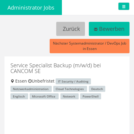
Administrator Jobs
Zurück
Bewerben
Nächster Systemadministrator / DevOps Job
in Essen
Service Specialist Backup (m/w/d)
bei
CANCOM SE
Essen
Unbefristet
IT Security / Auditing
Netzwerkadministration
Cloud Technologies
Deutsch
Englisch
Microsoft Office
Network
PowerShell