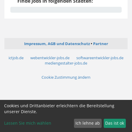
Finde Jobs in folgenden Städten:
Impressum, AGB und Datenschutz
Partner
ictjob.de
webentwickler-jobs.de
softwareentwickler-jobs.de
mediengestalter-jobs.de
Cookie Zustimmung ändern
Cookies und Drittanbieter erleichtern die Bereitstellung
unserer Dienste.
Lassen Sie mich wählen
Ich lehne ab
Das ist ok