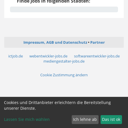
Finde Jobs in folgenden Städten:
Impressum, AGB und Datenschutz
Partner
ictjob.de
webentwickler-jobs.de
softwareentwickler-jobs.de
mediengestalter-jobs.de
Cookie Zustimmung ändern
Cookies und Drittanbieter erleichtern die Bereitstellung
unserer Dienste.
Lassen Sie mich wählen
Ich lehne ab
Das ist ok