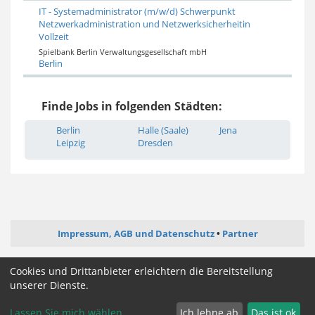
IT - Systemadministrator (m/w/d) Schwerpunkt
Netzwerkadministration und Netzwerksicherheitin
Vollzeit
Spielbank Berlin Verwaltungsgesellschaft mbH
Berlin
Finde Jobs in folgenden Städten:
Berlin
Halle (Saale)
Jena
Leipzig
Dresden
Impressum, AGB und Datenschutz
Partner
ictjob.de
webentwickler-jobs.de
softwareentwickler-jobs.de
Cookies und Drittanbieter erleichtern die Bereitstellung
mediengestalter-jobs.de
unserer Dienste.
Lassen Sie mich wählen
Ich lehne ab
Das ist ok
Cookie Zustimmung ändern