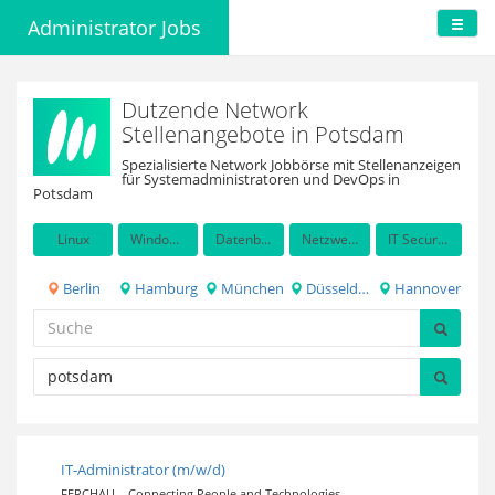
Administrator Jobs
Dutzende Network
Stellenangebote in Potsdam
Spezialisierte Network Jobbörse mit Stellenanzeigen
für Systemadministratoren und DevOps in
Potsdam
Linux
Windows Server
Datenbanken
Netzwerkadministration
IT Security / Auditing
Berlin
Hamburg
München
Düsseldorf
Hannover
IT-Administrator (m/w/d)
FERCHAU – Connecting People and Technologies