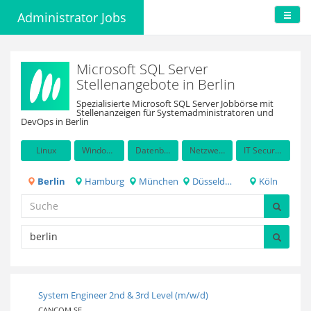
Administrator Jobs
Microsoft SQL Server
Stellenangebote in Berlin
Spezialisierte Microsoft SQL Server Jobbörse mit
Stellenanzeigen für Systemadministratoren und
DevOps in Berlin
Linux
Windows Server
Datenbanken
Netzwerkadministration
IT Security / Auditing
Berlin
Hamburg
München
Düsseldorf
Köln
System Engineer 2nd & 3rd Level (m/w/d)
CANCOM SE