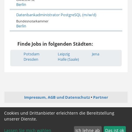
Berlin
Datenbankadministrator PostgreSQL (m/w/d)
Bundesnotarkammer
Berlin
Finde Jobs in folgenden Städten:
Potsdam
Leipzig
Jena
Dresden
Halle (Saale)
Impressum, AGB und Datenschutz
Partner
ictjob.de
webentwickler-jobs.de
softwareentwickler-jobs.de
Cookies und Drittanbieter erleichtern die Bereitstellung
mediengestalter-jobs.de
unserer Dienste.
Lassen Sie mich wählen
Ich lehne ab
Das ist ok
Cookie Zustimmung ändern