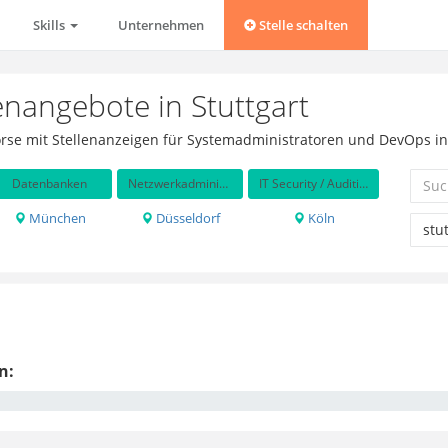
Skills
Unternehmen
Stelle schalten
enangebote in Stuttgart
örse mit Stellenanzeigen für Systemadministratoren und DevOps in
Datenbanken
Netzwerkadministration
IT Security / Auditing
München
Düsseldorf
Köln
n: