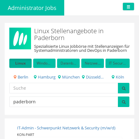
Administrator Jobs
Linux Stellenangebote in
Paderborn
Spezialisierte Linux Jobbörse mit Stellenanzeigen für
Systemadministratoren und DevOps in Paderborn
Linux
Windows Server
Datenbanken
Netzwerkadministration
IT Security / Auditing
Berlin
Hamburg
München
Düsseldorf
Köln
IT-Admin - Schwerpunkt Netzwerk & Security (m/w/d)
KON-PART