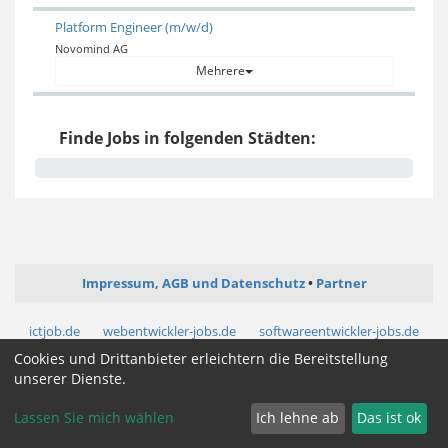
Platform Engineer (m/w/d)
Novomind AG
Mehrere
Finde Jobs in folgenden Städten:
Impressum, AGB und Datenschutz
Partner
ictjob.de
webentwickler-jobs.de
softwareentwickler-jobs.de
mediengestalter-jobs.de
Cookies und Drittanbieter erleichtern die Bereitstellung
unserer Dienste.
Cookie Zustimmung ändern
Lassen Sie mich wählen
Ich lehne ab
Das ist ok