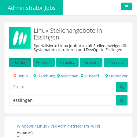
Administrator Jobs
Linux Stellenangebote in
Esslingen
Spezialisierte Linux Jobbörse mit Stellenanzeigen für
Systemadministratoren und DevOps in Esslingen
Linux
Windows Server
Datenbanken
Netzwerkadministration
IT Security / Auditing
Berlin
Hamburg
München
Düsseldorf
Hannover
Windows / Linux / VDI Administrator (m|w|d)
Hucon AG