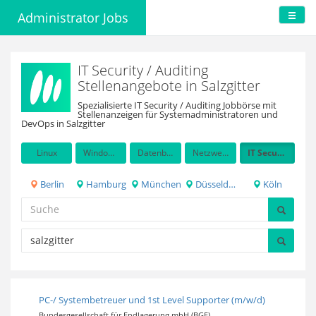
Administrator Jobs
IT Security / Auditing
Stellenangebote in Salzgitter
Spezialisierte IT Security / Auditing Jobbörse mit
Stellenanzeigen für Systemadministratoren und
DevOps in Salzgitter
Linux
Windows Server
Datenbanken
Netzwerkadministration
IT Security / Auditing
Berlin
Hamburg
München
Düsseldorf
Köln
PC-/ Systembetreuer und 1st Level Supporter (m/w/d)
Bundesgesellschaft für Endlagerung mbH (BGE)