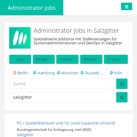
Administrator Jobs
Administrator Jobs in Salzgitter
Spezialisierte Jobbörse mit Stellenanzeigen für
Systemadministratoren und DevOps in Salzgitter
Linux
Windows Server
Datenbanken
Netzwerkadministration
IT Security / Auditing
Berlin
Hamburg
München
Düsseldorf
Köln
PC-/ Systembetreuer und 1st Level Supporter (m/w/d)
Bundesgesellschaft für Endlagerung mbH (BGE)
Salzgitter