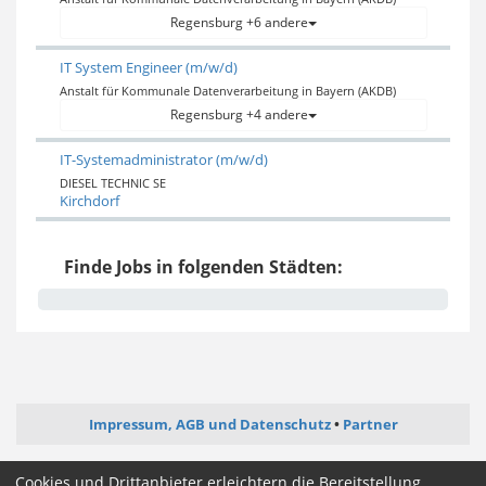
Regensburg +6 andere
IT System Engineer (m/w/d)
Anstalt für Kommunale Datenverarbeitung in Bayern (AKDB)
Regensburg +4 andere
IT-Systemadministrator (m/w/d)
DIESEL TECHNIC SE
Kirchdorf
Finde Jobs in folgenden Städten:
Impressum, AGB und Datenschutz
Partner
ictjob.de
webentwickler-jobs.de
softwareentwickler-jobs.de
Cookies und Drittanbieter erleichtern die Bereitstellung