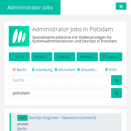
Administrator Jobs
Administrator Jobs in Potsdam
Spezialisierte Jobbörse mit Stellenanzeigen für
Systemadministratoren und DevOps in Potsdam
Linux
Windows Server
Datenbanken
Netzwerkadministration
IT Security / Auditing
Berlin
Hamburg
München
Düsseldorf
Köln
DevOps Engineer / Operations (m/w/d)
TOP
phase6
Berlin