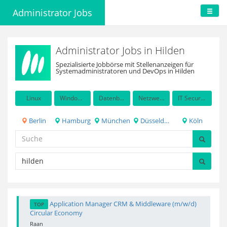
Administrator Jobs
Administrator Jobs in Hilden
Spezialisierte Jobbörse mit Stellenanzeigen für
Systemadministratoren und DevOps in Hilden
Linux
Windows Server
Datenbanken
Netzwerkadministration
IT Security / Auditing
Berlin
Hamburg
München
Düsseldorf
Köln
Application Manager CRM & Middleware (m/w/d)
TOP
Circular Economy
Raan