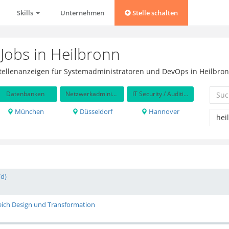
Skills
Unternehmen
Stelle schalten
 Jobs in Heilbronn
 Stellenanzeigen für Systemadministratoren und DevOps in Heilbro
Datenbanken
Netzwerkadministration
IT Security / Auditing
München
Düsseldorf
Hannover
/d)
eich Design und Transformation