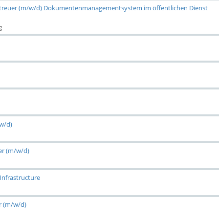
treuer (m/w/d) Dokumentenmanagementsystem im öffentlichen Dienst
g
/w/d)
er (m/w/d)
Infrastructure
r (m/w/d)