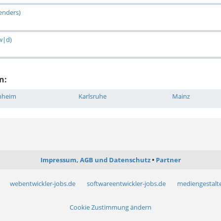
genders)
w|d)
n:
nheim
Karlsruhe
Mainz
Impressum, AGB und Datenschutz
Partner
webentwickler-jobs.de
softwareentwickler-jobs.de
mediengestalte
Cookie Zustimmung ändern