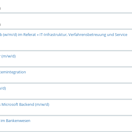
H
H
b (w/m/d) im Referat » IT-Infrastruktur, Verfahrensbetreuung und Service
r (m/w/d)
temintegration
m/d)
s Microsoft Backend (m/w/d)
er im Bankenwesen