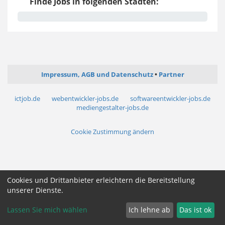
Finde Jobs in folgenden Städten:
Impressum, AGB und Datenschutz
Partner
ictjob.de
webentwickler-jobs.de
softwareentwickler-jobs.de
mediengestalter-jobs.de
Cookie Zustimmung ändern
Cookies und Drittanbieter erleichtern die Bereitstellung
unserer Dienste.
Lassen Sie mich wählen
Ich lehne ab
Das ist ok