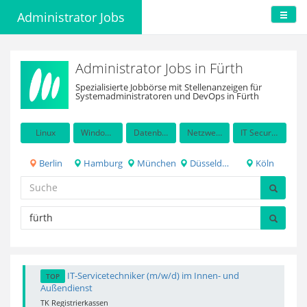
Administrator Jobs
Administrator Jobs in Fürth
Spezialisierte Jobbörse mit Stellenanzeigen für
Systemadministratoren und DevOps in Fürth
Linux
Windows Server
Datenbanken
Netzwerkadministration
IT Security / Auditing
Berlin
Hamburg
München
Düsseldorf
Köln
IT-Servicetechniker (m/w/d) im Innen- und
TOP
Außendienst
TK Registrierkassen