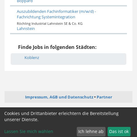
Boppard
Auszubildenden Fachinformatiker (m/w/d) -
Fachrichtung Systemintegration
Röchling Industrial Lahnstein SE & Co. KG
Lahnstein
Finde Jobs in folgenden Städten:
Koblenz
Impressum, AGB und Datenschutz
Partner
ictjob.de
webentwickler-jobs.de
softwareentwickler-jobs.de
Cookies und Drittanbieter erleichtern die Bereitstellung
mediengestalter-jobs.de
unserer Dienste.
Lassen Sie mich wählen
Ich lehne ab
Das ist ok
Cookie Zustimmung ändern