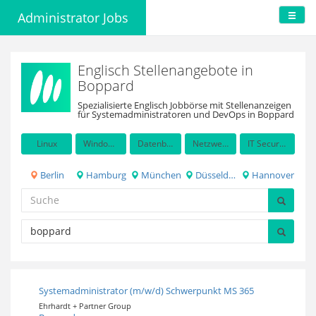
Administrator Jobs
Englisch Stellenangebote in
Boppard
Spezialisierte Englisch Jobbörse mit Stellenanzeigen
für Systemadministratoren und DevOps in Boppard
Linux
Windows Server
Datenbanken
Netzwerkadministration
IT Security / Auditing
Berlin
Hamburg
München
Düsseldorf
Hannover
Systemadministrator (m/w/d) Schwerpunkt MS 365
Ehrhardt + Partner Group