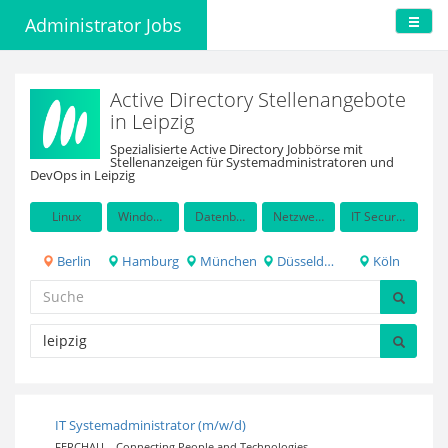
Administrator Jobs
Active Directory Stellenangebote
in Leipzig
Spezialisierte Active Directory Jobbörse mit
Stellenanzeigen für Systemadministratoren und
DevOps in Leipzig
Linux
Windows Server
Datenbanken
Netzwerkadministration
IT Security / Auditing
Berlin
Hamburg
München
Düsseldorf
Köln
IT Systemadministrator (m/w/d)
FERCHAU – Connecting People and Technologies