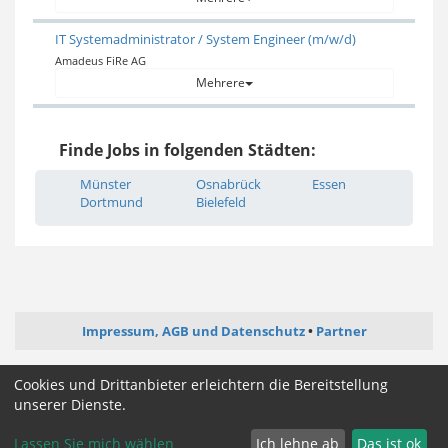
IT Systemadministrator / System Engineer (m/w/d)
Amadeus FiRe AG
Mehrere
Finde Jobs in folgenden Städten:
Münster
Osnabrück
Essen
Dortmund
Bielefeld
Impressum, AGB und Datenschutz
Partner
ictjob.de
webentwickler-jobs.de
softwareentwickler-jobs.de
Cookies und Drittanbieter erleichtern die Bereitstellung
mediengestalter-jobs.de
unserer Dienste.
Lassen Sie mich wählen
Ich lehne ab
Das ist ok
Cookie Zustimmung ändern