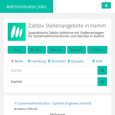
Administrator Jobs
Zabbix Stellenangebote in Hamm
Spezialisierte Zabbix Jobbörse mit Stellenanzeigen
für Systemadministratoren und DevOps in Hamm
Linux
Windows Server
Datenbanken
Netzwerkadministration
IT Security / Auditing
Berlin
Hamburg
München
Düsseldorf
Köln
IT Systemadministrator / System Engineer (m/w/d)
Amadeus FiRe AG
Mehrere