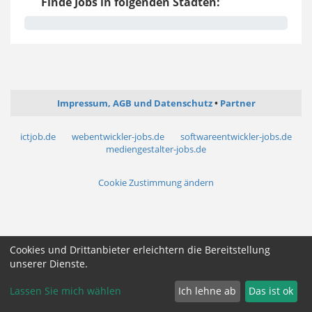
Finde Jobs in folgenden Städten:
Impressum, AGB und Datenschutz
Partner
ictjob.de
webentwickler-jobs.de
softwareentwickler-jobs.de
mediengestalter-jobs.de
Cookie Zustimmung ändern
Cookies und Drittanbieter erleichtern die Bereitstellung
unserer Dienste.
Lassen Sie mich wählen
Ich lehne ab
Das ist ok