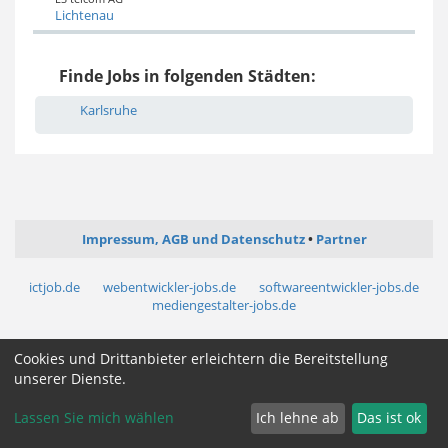
Lichtenau
Finde Jobs in folgenden Städten:
Karlsruhe
Impressum, AGB und Datenschutz
Partner
ictjob.de
webentwickler-jobs.de
softwareentwickler-jobs.de
mediengestalter-jobs.de
Cookie Zustimmung ändern
Cookies und Drittanbieter erleichtern die Bereitstellung
unserer Dienste.
Lassen Sie mich wählen
Ich lehne ab
Das ist ok