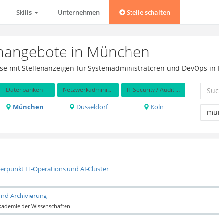
Skills
Unternehmen
Stelle schalten
enangebote in München
örse mit Stellenanzeigen für Systemadministratoren und DevOps i
Datenbanken
Netzwerkadministration
IT Security / Auditing
München
Düsseldorf
Köln
erpunkt IT-Operations und AI-Cluster
und Archivierung
Akademie der Wissenschaften