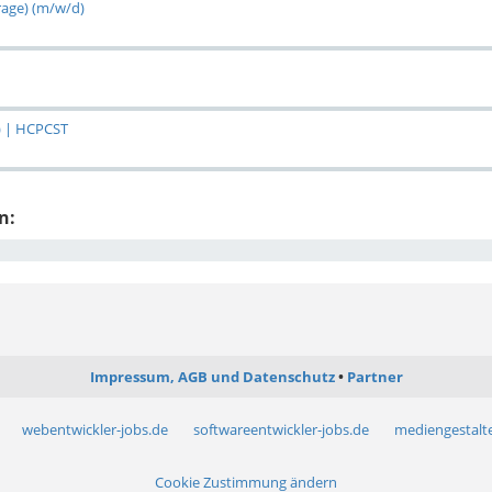
rage) (m/w/d)
) | HCPCST
n:
Impressum, AGB und Datenschutz
Partner
webentwickler-jobs.de
softwareentwickler-jobs.de
mediengestalte
Cookie Zustimmung ändern