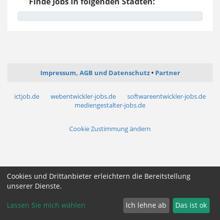
Finde Jobs in folgenden Städten:
Impressum, AGB und Datenschutz
Partner
ictjob.de
webentwickler-jobs.de
softwareentwickler-jobs.de
mediengestalter-jobs.de
Cookie Zustimmung ändern
Cookies und Drittanbieter erleichtern die Bereitstellung
unserer Dienste.
Lassen Sie mich wählen
Ich lehne ab
Das ist ok