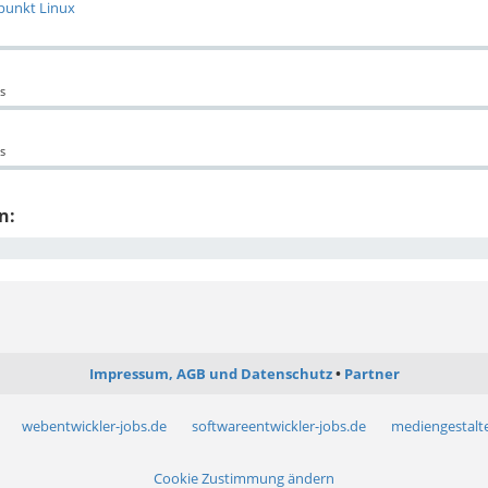
punkt Linux
s
s
n:
Impressum, AGB und Datenschutz
Partner
webentwickler-jobs.de
softwareentwickler-jobs.de
mediengestalte
Cookie Zustimmung ändern