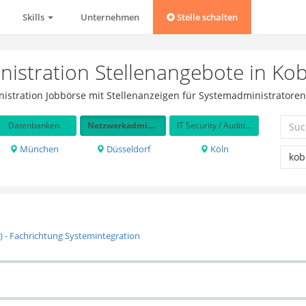
Skills
Unternehmen
Stelle schalten
istration Stellenangebote in Ko
nistration Jobbörse mit Stellenanzeigen für Systemadministrator
Datenbanken
Netzwerkadministration
IT Security / Auditing
München
Düsseldorf
Köln
 - Fachrichtung Systemintegration