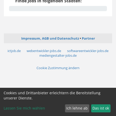
Finde Jobs in folgenden Städten:
Impressum, AGB und Datenschutz
Partner
ictjob.de
webentwickler-jobs.de
softwareentwickler-jobs.de
mediengestalter-jobs.de
Cookie Zustimmung ändern
Cookies und Drittanbieter erleichtern die Bereitstellung
unserer Dienste.
Lassen Sie mich wählen
Ich lehne ab
Das ist ok