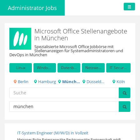
Administrator Jobs
Microsoft Office Stellenangebote
in München
Spezialisierte Microsoft Office Jobbörse mit
Stellenanzeigen für Systemadministratoren und
DevOps in München
Linux
Windows Server
Datenbanken
Netzwerkadministration
IT Security / Auditing
Berlin
Hamburg
München
Düsseldorf
Köln
IT-System Engineer (M/W/D) in Vollzeit
Meissner Bolte Patentanwälte Rechtsanwälte Partnerschaft mbB