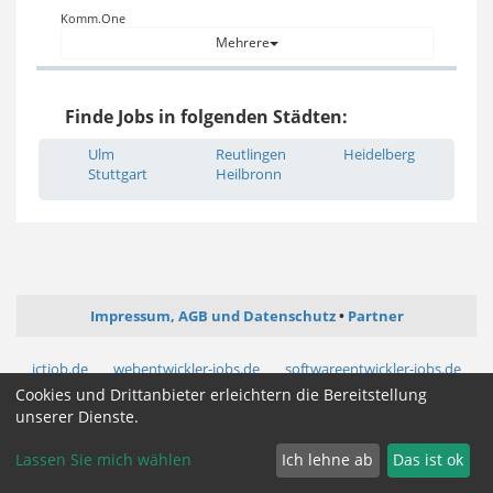
Komm.One
Mehrere
Finde Jobs in folgenden Städten:
Ulm
Reutlingen
Heidelberg
Stuttgart
Heilbronn
Impressum, AGB und Datenschutz
Partner
ictjob.de
webentwickler-jobs.de
softwareentwickler-jobs.de
mediengestalter-jobs.de
Cookies und Drittanbieter erleichtern die Bereitstellung
unserer Dienste.
Cookie Zustimmung ändern
Lassen Sie mich wählen
Ich lehne ab
Das ist ok