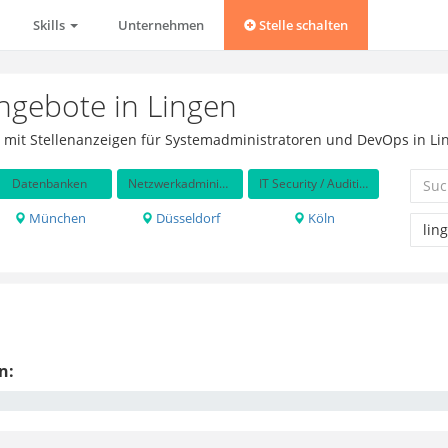
Skills
Unternehmen
Stelle schalten
angebote in Lingen
se mit Stellenanzeigen für Systemadministratoren und DevOps in Li
Datenbanken
Netzwerkadministration
IT Security / Auditing
München
Düsseldorf
Köln
n: