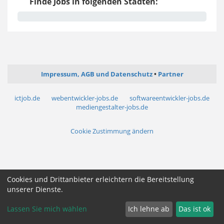
Finde Jobs in folgenden Städten:
Impressum, AGB und Datenschutz
Partner
ictjob.de
webentwickler-jobs.de
softwareentwickler-jobs.de
mediengestalter-jobs.de
Cookie Zustimmung ändern
Cookies und Drittanbieter erleichtern die Bereitstellung
unserer Dienste.
Lassen Sie mich wählen
Ich lehne ab
Das ist ok