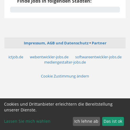
Finde Jobs in folgenden Städten:
Impressum, AGB und Datenschutz
Partner
ictjob.de
webentwickler-jobs.de
softwareentwickler-jobs.de
mediengestalter-jobs.de
Cookie Zustimmung ändern
Cookies und Drittanbieter erleichtern die Bereitstellung
unserer Dienste.
Lassen Sie mich wählen
Ich lehne ab
Das ist ok