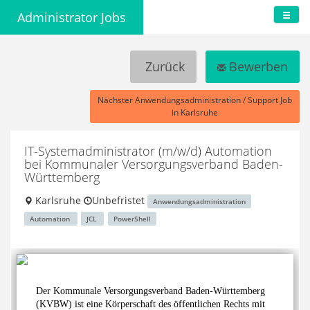
Administrator Jobs
Zurück
Bewerben
Nächster Anwendungsadministration / Support Job
in Karlsruhe
IT-Systemadministrator (m/w/d) Automation
bei Kommunaler Versorgungsverband Baden-
Württemberg
Karlsruhe
Unbefristet
Anwendungsadministration
Automation
JCL
PowerShell