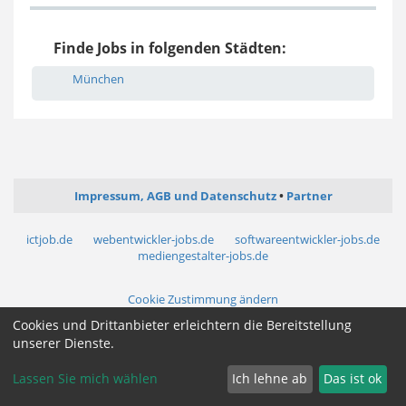
Finde Jobs in folgenden Städten:
München
Impressum, AGB und Datenschutz
Partner
ictjob.de
webentwickler-jobs.de
softwareentwickler-jobs.de
mediengestalter-jobs.de
Cookie Zustimmung ändern
Cookies und Drittanbieter erleichtern die Bereitstellung
unserer Dienste.
Lassen Sie mich wählen
Ich lehne ab
Das ist ok