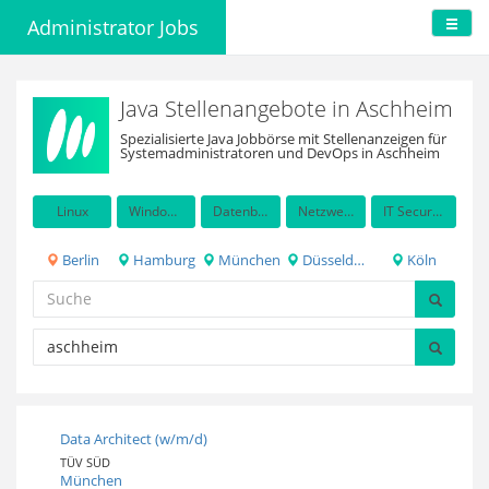
Administrator Jobs
Java Stellenangebote in Aschheim
Spezialisierte Java Jobbörse mit Stellenanzeigen für
Systemadministratoren und DevOps in Aschheim
Linux
Windows Server
Datenbanken
Netzwerkadministration
IT Security / Auditing
Berlin
Hamburg
München
Düsseldorf
Köln
Data Architect (w/m/d)
TÜV SÜD
München