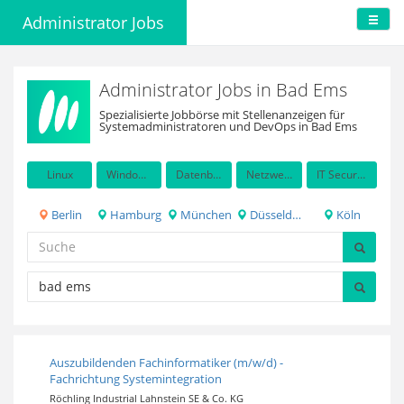
Administrator Jobs
Administrator Jobs in Bad Ems
Spezialisierte Jobbörse mit Stellenanzeigen für
Systemadministratoren und DevOps in Bad Ems
Linux
Windows Server
Datenbanken
Netzwerkadministration
IT Security / Auditing
Berlin
Hamburg
München
Düsseldorf
Köln
Auszubildenden Fachinformatiker (m/w/d) -
Fachrichtung Systemintegration
Röchling Industrial Lahnstein SE & Co. KG