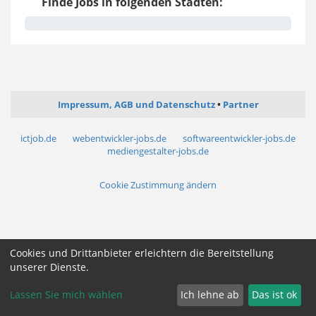
Finde Jobs in folgenden Städten:
Impressum, AGB und Datenschutz
Partner
ictjob.de
webentwickler-jobs.de
softwareentwickler-jobs.de
mediengestalter-jobs.de
Cookie Zustimmung ändern
Cookies und Drittanbieter erleichtern die Bereitstellung
unserer Dienste.
Lassen Sie mich wählen
Ich lehne ab
Das ist ok