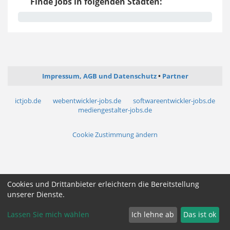
Finde Jobs in folgenden Städten:
Impressum, AGB und Datenschutz
Partner
ictjob.de
webentwickler-jobs.de
softwareentwickler-jobs.de
mediengestalter-jobs.de
Cookie Zustimmung ändern
Cookies und Drittanbieter erleichtern die Bereitstellung
unserer Dienste.
Lassen Sie mich wählen
Ich lehne ab
Das ist ok