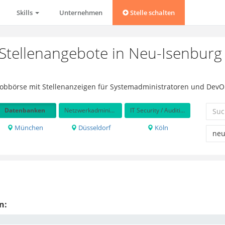
Skills
Unternehmen
Stelle schalten
tellenangebote in Neu-Isenburg 
Jobbörse mit Stellenanzeigen für Systemadministratoren und DevO
Datenbanken
Netzwerkadministration
IT Security / Auditing
München
Düsseldorf
Köln
n: