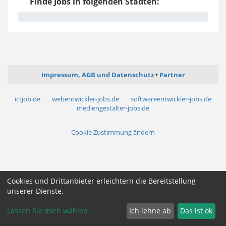
Finde Jobs in folgenden Städten:
Impressum, AGB und Datenschutz
Partner
ictjob.de
webentwickler-jobs.de
softwareentwickler-jobs.de
mediengestalter-jobs.de
Cookie Zustimmung ändern
Cookies und Drittanbieter erleichtern die Bereitstellung
unserer Dienste.
Lassen Sie mich wählen
Ich lehne ab
Das ist ok