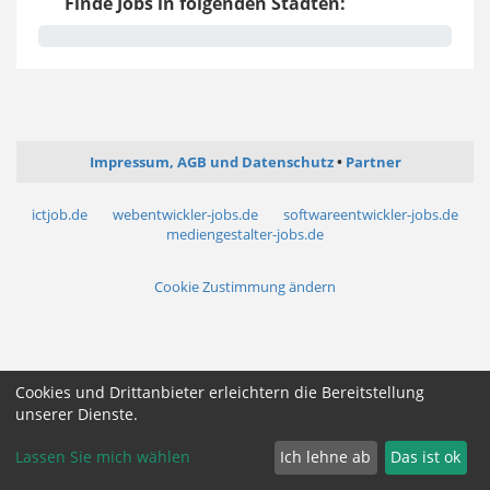
Finde Jobs in folgenden Städten:
Impressum, AGB und Datenschutz
Partner
ictjob.de
webentwickler-jobs.de
softwareentwickler-jobs.de
mediengestalter-jobs.de
Cookie Zustimmung ändern
Cookies und Drittanbieter erleichtern die Bereitstellung
unserer Dienste.
Lassen Sie mich wählen
Ich lehne ab
Das ist ok